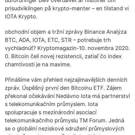
udfordringer blev overdøvet af historier om
prisudviklingen på krypto-mønter – en tilstand vi
IOTA Krypto.
obchodní objem a tržní zprávy Binance Analýza
BTC, ADA, IOTA, ETC, STR – potrebuje trh
vychladnúť? Kryptomagazin-10. novembra 2020.
0. Bitcoin čelí novej rezistencii, zatiaľ čo index
chamtivosti je na maxime.
Přinášíme vám přehled nejzajímavějších denních
zpráv. Úspěšný první den Bitcoinu ETF. Zájem
překonal očekávání Nedávno Iota má partnerství
s telekomunikačním průmyslem. Iota
spolupracuje s mezinárodní asociací
telekomunikačního průmyslu TM Forum. Jedná
se o globální neziskové sdružení průmyslových