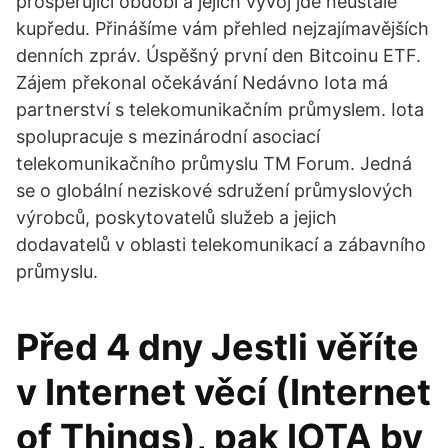
prosperující období a jejich vývoj jde neustále
kupředu. Přinášíme vám přehled nejzajímavějších
denních zpráv. Úspěšný první den Bitcoinu ETF.
Zájem překonal očekávání Nedávno Iota má
partnerství s telekomunikačním průmyslem. Iota
spolupracuje s mezinárodní asociací
telekomunikačního průmyslu TM Forum. Jedná
se o globální neziskové sdružení průmyslových
výrobců, poskytovatelů služeb a jejich
dodavatelů v oblasti telekomunikací a zábavního
průmyslu.
Před 4 dny Jestli věříte
v Internet věcí (Internet
of Things), pak IOTA by