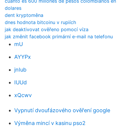
cuanto es 600 millones de pesos colombianos en
dolares
dent kryptoměna
dnes hodnota bitcoinu v rupiích
jak deaktivovat ověřeno pomocí víza
jak změnit facebook primární e-mail na telefonu
mU
AYYPx
jnIub
IUUd
xQcwv
Vypnutí dvoufázového ověření google
Výměna mincí v kasinu pso2