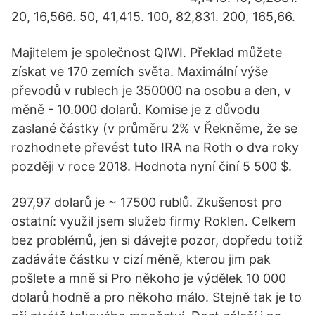
20, 16,566. 50, 41,415. 100, 82,831. 200, 165,66.
Majitelem je společnost QIWI. Překlad můžete
získat ve 170 zemích světa. Maximální výše
převodů v rublech je 350000 na osobu a den, v
měně - 10.000 dolarů. Komise je z důvodu
zaslané částky (v průměru 2% v Řekněme, že se
rozhodnete převést tuto IRA na Roth o dva roky
později v roce 2018. Hodnota nyní činí 5 500 $.
297,97 dolarů je ~ 17500 rublů. Zkušenost pro
ostatní: využil jsem služeb firmy Roklen. Celkem
bez problémů, jen si dávejte pozor, dopředu totiž
zadáváte částku v cizí měně, kterou jim pak
pošlete a mně si Pro někoho je výdělek 10 000
dolarů hodně a pro někoho málo. Stejně tak je to