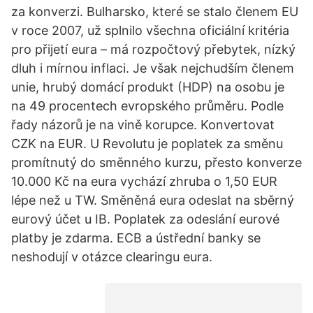
za konverzi. Bulharsko, které se stalo členem EU
v roce 2007, už splnilo všechna oficiální kritéria
pro přijetí eura – má rozpočtový přebytek, nízký
dluh i mírnou inflaci. Je však nejchudším členem
unie, hrubý domácí produkt (HDP) na osobu je
na 49 procentech evropského průměru. Podle
řady názorů je na vině korupce. Konvertovat
CZK na EUR. U Revolutu je poplatek za směnu
promítnutý do směnného kurzu, přesto konverze
10.000 Kč na eura vychází zhruba o 1,50 EUR
lépe než u TW. Směněná eura odeslat na sběrný
eurový účet u IB. Poplatek za odeslání eurové
platby je zdarma. ECB a ústřední banky se
neshodují v otázce clearingu eura.