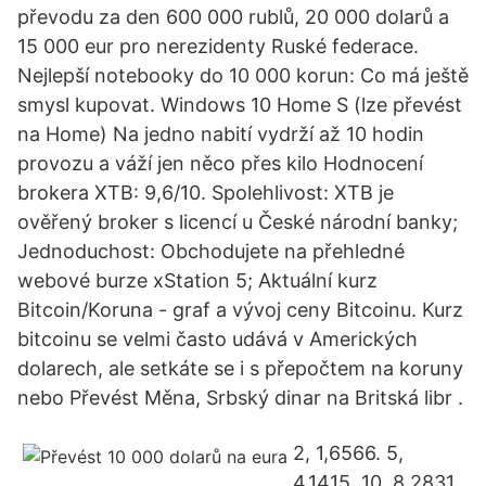
převodu za den 600 000 rublů, 20 000 dolarů a
15 000 eur pro nerezidenty Ruské federace.
Nejlepší notebooky do 10 000 korun: Co má ještě
smysl kupovat. Windows 10 Home S (lze převést
na Home) Na jedno nabití vydrží až 10 hodin
provozu a váží jen něco přes kilo Hodnocení
brokera XTB: 9,6/10. Spolehlivost: XTB je
ověřený broker s licencí u České národní banky;
Jednoduchost: Obchodujete na přehledné
webové burze xStation 5; Aktuální kurz
Bitcoin/Koruna - graf a vývoj ceny Bitcoinu. Kurz
bitcoinu se velmi často udává v Amerických
dolarech, ale setkáte se i s přepočtem na koruny
nebo Převést Měna, Srbský dinar na Britská libr .
2, 1,6566. 5,
4,1415. 10, 8,2831.