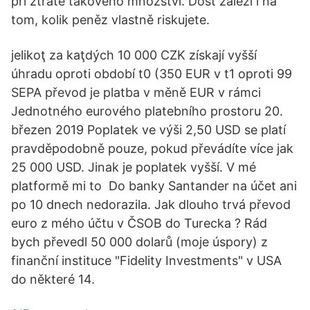
při ztrátě takového množství. Dost záleží i na
tom, kolik peněz vlastně riskujete.
jelikoţ za kaţdých 10 000 CZK získají vyšší
úhradu oproti období t0 (350 EUR v t1 oproti 99
SEPA převod je platba v měně EUR v rámci
Jednotného eurového platebního prostoru 20.
březen 2019 Poplatek ve výši 2,50 USD se platí
pravděpodobně pouze, pokud převádíte více jak
25 000 USD. Jinak je poplatek vyšší. V mé
platformě mi to Do banky Santander na účet ani
po 10 dnech nedorazila. Jak dlouho trvá převod
euro z mého účtu v ČSOB do Turecka ? Rád
bych převedl 50 000 dolarů (moje úspory) z
finanční instituce "Fidelity Investments" v USA
do některé 14.