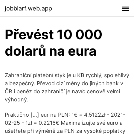
jobbiarf.web.app
Převést 10 000
dolarů na eura
Zahraniční platební styk je u KB rychlý, spolehlivý
a bezpečný. Převod cizí měny do jiných bank v
ČR i peněz do zahraničí je navíc cenově velmi
výhodný.
Praktično […] eur na PLN: 1€ = 4.5122zł - 2021-
02-25 - 1zł = 0.2216€ Maximalizujte své euro a
ušetřete při výměně za PLN za vysoké poplatky