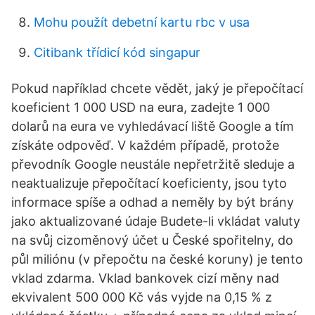
Mohu použít debetní kartu rbc v usa
Citibank třídicí kód singapur
Pokud například chcete vědět, jaký je přepočítací
koeficient 1 000 USD na eura, zadejte 1 000
dolarů na eura ve vyhledávací liště Google a tím
získáte odpověď. V každém případě, protože
převodník Google neustále nepřetržitě sleduje a
neaktualizuje přepočítací koeficienty, jsou tyto
informace spíše a odhad a neměly by být brány
jako aktualizované údaje Budete-li vkládat valuty
na svůj cizoměnový účet u České spořitelny, do
půl miliónu (v přepočtu na české koruny) je tento
vklad zdarma. Vklad bankovek cizí měny nad
ekvivalent 500 000 Kč vás vyjde na 0,15 % z