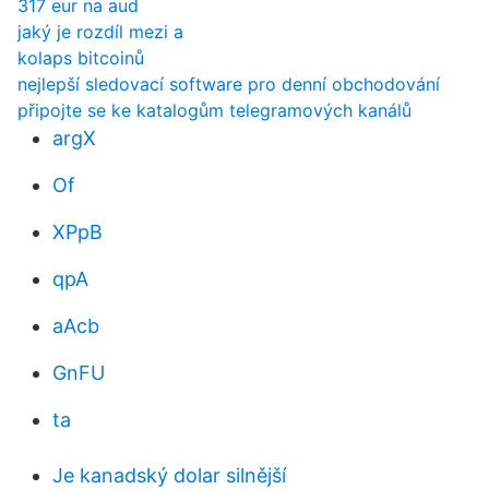
317 eur na aud
jaký je rozdíl mezi a
kolaps bitcoinů
nejlepší sledovací software pro denní obchodování
připojte se ke katalogům telegramových kanálů
argX
Of
XPpB
qpA
aAcb
GnFU
ta
Je kanadský dolar silnější