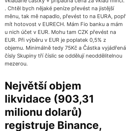
vkládané částky + případná cena za vklad mincí.
. Chtěl bych nějaké peníze převést na jistější
měnu, tak mě napadlo, převést to na EURA, popř
mít hotovost v EURECH. Mám Fio banku a mám
u nich účet v EUR. Mohu tam CZK převést na
EUR. Při výběru v EUR je poplatek 0,5% z
objemu. Minimálně tedy 75Kč a Částka vyjádřená
čísly Skupiny tří číslic se oddělují neoddělitelnou
mezerou.
Největší objem
likvidace (903,31
milionu dolarů)
registruje Binance,