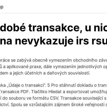
pp
dobé transakce, u ni
na nevykazuje irs rs
práce se zabývá obecně vymezením obchodního záv
ů a aplikované praxe, dále vymezením jednotlivých o
m a jejich účetních a daňových souvislostí.
nka „Údaje o transakci“. 5 Pro stáhnutí dokladu o tra
Transakce PDF. Tlačítko Hledat a exportovat umožňu
 do souboru ve formátu CSV. Transakce související 
tví. Spolu se vzrůstajícím zájmem široké veřejnosti