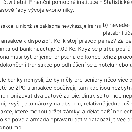
, čtvrtletní, Finanční pomocné instituce - Statistické
asové řady vývoje ekonomiky.
b) nevede-li
platební úče
ransakce k dispozici“. Kolik stojí převod peněz? Za bě
nka od bank naúčtuje 0,09 Kč. Když se platba posílá 
ona musí být příjemci připsaná do konce téhož prac
i dokončení transakce po odhlášení se z hotelu nebo 
ale banky nemyslí, že by měly pro seniory něco více d
ě se 2PC transakce používají, tam kde jsou nezbyt
nchronizovat dva datové zdroje. Jinak se to moc nep
mi, zvyšuje to nároky na obsluhu, relativně jednoduše
akce, které mohou držet zámky, a dělat další neplech
ho se povola armada opravaru dat v databazi je vec d
ednou mel.