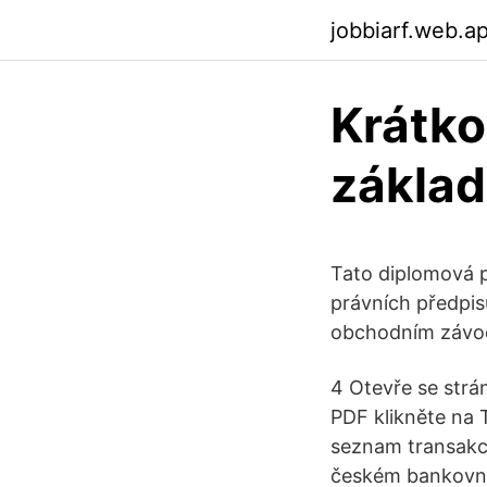
jobbiarf.web.a
Krátko
základ
Tato diplomová 
právních předpis
obchodním závode
4 Otevře se strá
PDF klikněte na 
seznam transakcí
českém bankovnic