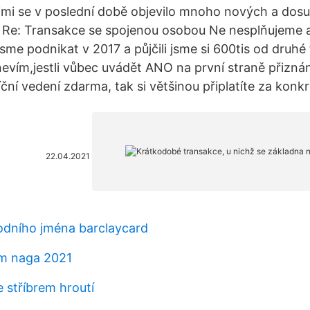
imi se v poslední době objevilo mnoho nových a dos
 Re: Transakce se spojenou osobou Ne nesplňujeme a
 jsme podnikat v 2017 a půjčili jsme si 600tis od druh
nevím,jestli vůbec uvádět ANO na první straně přiznání
ní vedení zdarma, tak si většinou připlatíte za konkr
22.04.2021
dního jména barclaycard
m naga 2021
e stříbrem hroutí