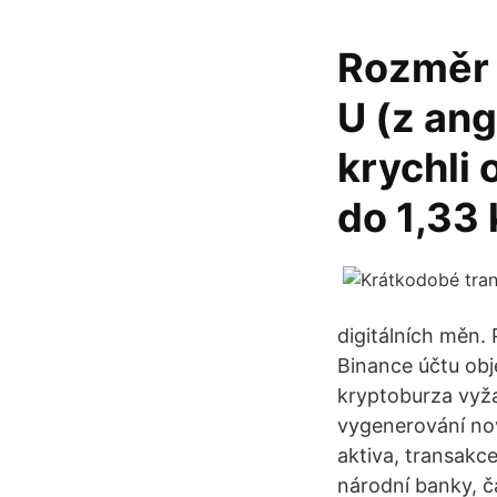
Rozměr 
U (z ang
krychli 
do 1,33 
digitálních měn.
Binance účtu obj
kryptoburza vyž
vygenerování nové
aktiva, transakce
národní banky, č