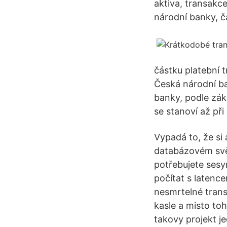
aktiva, transakce
národní banky, č
částku platební t
Česká národní ba
banky, podle zák
se stanoví až př
Vypadá to, že si 
databázovém svět
potřebujete sesy
počítat s latence
nesmrtelné trans
kasle a misto to
takovy projekt j