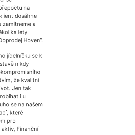
 přepočtu na
klient dosáhne
bu zamítneme a
kolika lety
„Doprodej Hoven“.
o jídelníčku se k
stavě nikdy
 nekompromisního
ím, že kvalitní
vot. Jen tak
robíhat i u
louho se na našem
cí, které
em pro
 aktiv, Finanční