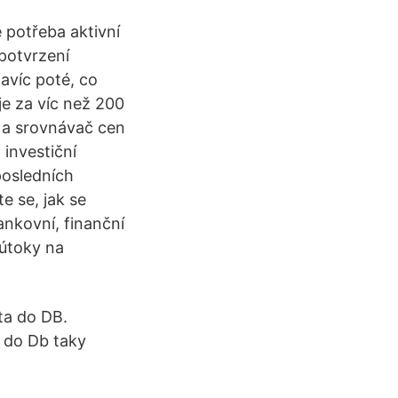
 potřeba aktivní
 potvrzení
avíc poté, co
uje za víc než 200
z a srovnávač cen
 investiční
posledních
e se, jak se
ankovní, finanční
 útoky na
ta do DB.
 do Db taky