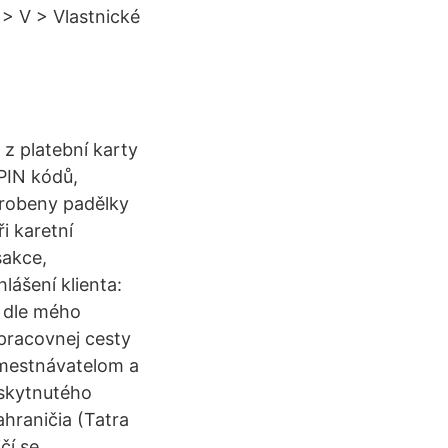
 > V > Vlastnické
 z platební karty
PIN kódů,
yrobeny padělky
 karetní
sakce,
lášení klienta:
é dle mého
pracovnej cesty
amestnávatelom a
skytnutého
hraničia (Tatra
čí se