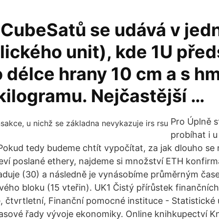
CubeSatů se udává v jed
lického unit), kde 1U pře
o délce hrany 10 cm a s h
kilogramu. Nejčastější …
Pro Úplně s
probíhat i u
 Pokud tedy budeme chtít vypočítat, za jak dlouho se
eví poslané ethery, najdeme si množství ETH konfirma
aduje (30) a následně je vynásobíme průměrným čas
ho bloku (15 vteřin). UK1 Čistý přírůstek finančních
, čtvrtletní, Finanční pomocné instituce - Statistické
asové řady vývoje ekonomiky. Online knihkupectví Kn