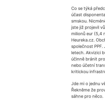
Co se týká předc
účast disponenta
smskou. Nicméně 
jste již projevil
milionů eur (5,4
Heureka.cz. Obcho
společnost PPF. 
letech. Akvizici
účinně bránit pr
nebo účetní trans
kritickou infrast
Jde mi o jednu v
Řekněme že prove
sáhne pro něco.