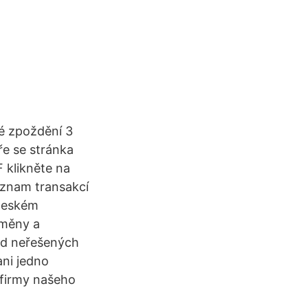
é zpoždění 3
ře se stránka
F klikněte na
eznam transakcí
 českém
oměny a
ud neřešených
ni jedno
é firmy našeho