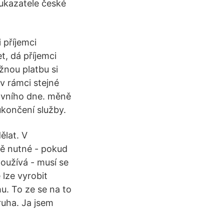
 ukazatele české
 příjemci
t, dá příjemci
žnou platbu si
v rámci stejné
ovního dne. měně
ukončení služby.
ělat. V
ně nutné - pokud
oužívá - musí se
 lze vyrobit
u. To ze se na to
ruha. Ja jsem