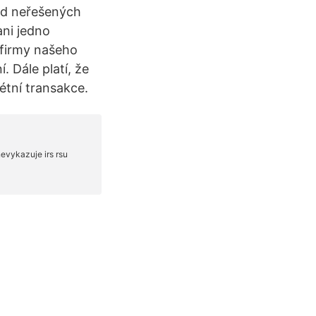
ud neřešených
ni jedno
é firmy našeho
. Dále platí, že
étní transakce.