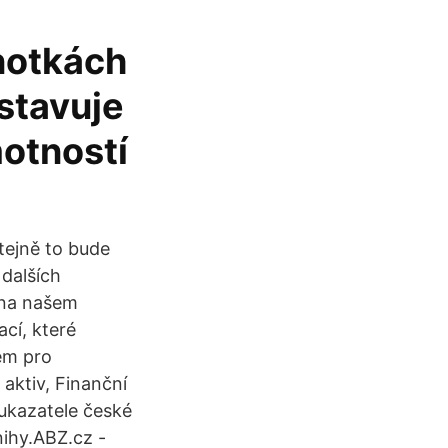
notkách
dstavuje
motností
tejně to bude
 dalších
 na našem
cí, které
em pro
 aktiv, Finanční
 ukazatele české
ihy.ABZ.cz -