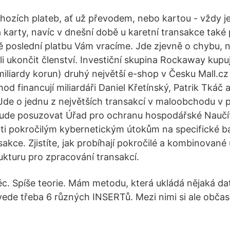
hozích plateb, ať už převodem, nebo kartou - vždy je
 karty, navíc v dnešní době u karetní transakce také
poslední platbu Vám vracíme. Jde zjevně o chybu, n
 vůli ukončit členství. Investiční skupina Rockaway kup
 miliardy korun) druhý největší e-shop v Česku Mall.c
d financují miliardáři Daniel Křetínský, Patrik Tkáč a
Jde o jednu z největších transakcí v maloobchodu v 
 bude posuzovat Úřad pro ochranu hospodářské Naučít
oti pokročilým kybernetickým útokům na specifické b
akce. Zjistíte, jak probíhají pokročilé a kombinované
rukturu pro zpracování transakcí.
ěc. Spíše teorie. Mám metodu, která ukládá nějaká da
de třeba 6 různých INSERTů. Mezi nimi si ale občas