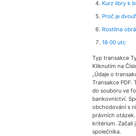
Kurz libry k b
Proč je dvou
Rostlina obrá
18 00 utc
Typ transakce Ty
Kliknutím na Čís
„Údaje o transakc
Transakce PDF. 
do souboru ve fo
bankovnictví. Sp
obchodování s n
právních otázek.
kritérium. Začali
společníka.