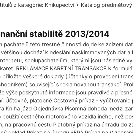
 titulů z kategorie: Knikupectví > Katalog předmětový
inanční stabilitě 2013/2014
 pachatelů této trestné činnosti dojde ke zcizení dat
 většinou dochází k odeslání naskimmovaných dat a 
internetu, spolupachatelům, kterými jsou následně v
karet. REKLAMACE KARETNÍ TRANSAKCE K formuláři
 přiložte veškeré doklady (účtenky o provedení tran
hodníkem) související s reklamovanou transakcí. Proh
 že výše poskytnuté informace jsou pravdivé a přesn
í. Účtovné, platobné Cestovný príkaz - vyúčtovanie 
túra Kniha jázd Objednávka Pisomná dohoda medzi z
použití cestného motorového vozidla iného, než po
 na pracovnú cestu Platobný príkaz na úhradu do za
ný doklad Príkaz na úhradu SEPA Príkaz na V zahrani