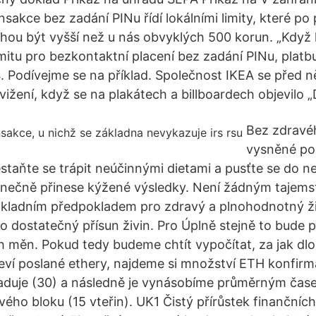
sakce bez zadání PINu řídí lokálními limity, které po
ou být vyšší než u nás obvyklých 500 korun. „Když 
mitu pro bezkontaktní placení bez zadání PINu, plat
Podívejme se na příklad. Společnost IKEA se před ně
vižení, když se na plakátech a billboardech objevilo 
Bez zdravéh
vysněné po
staňte se trápit neúčinnými dietami a pusťte se do
onečně přinese kýžené výsledky. Není žádným tajemstv
ákladním předpokladem pro zdravý a plnohodnotný ži
o dostatečný přísun živin. Pro Úplně stejně to bude p
ích měn. Pokud tedy budeme chtít vypočítat, za jak d
eví poslané ethery, najdeme si množství ETH konfirma
aduje (30) a následně je vynásobíme průměrným čas
ho bloku (15 vteřin). UK1 Čistý přírůstek finančních