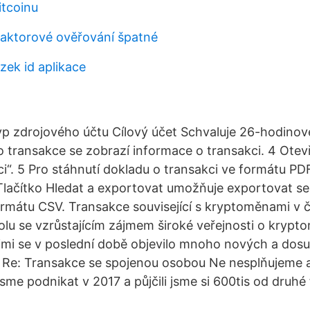
itcoinu
faktorové ověřování špatné
zek id aplikace
p zdrojového účtu Cílový účet Schvaluje 26-hodinov
lo transakce se zobrazí informace o transakci. 4 Otev
i“. 5 Pro stáhnutí dokladu o transakci ve formátu PD
Tlačítko Hledat a exportovat umožňuje exportovat s
rmátu CSV. Transakce související s kryptoměnami v
olu se vzrůstajícím zájmem široké veřejnosti o krypt
imi se v poslední době objevilo mnoho nových a dos
 Re: Transakce se spojenou osobou Ne nesplňujeme a
 jsme podnikat v 2017 a půjčili jsme si 600tis od druh