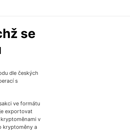
chž se
u
odu dle českých
perací s
nsakci ve formátu
je exportovat
s kryptoměnami v
 o kryptoměny a