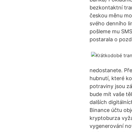
bezkontaktní tran
českou měnu moh
svého denního li
pošleme mu SMS. 
postarala o pozd
nedostanete. Pře
hubnutí, které k
potraviny jsou z
bude mít vaše těl
dalších digitáln
Binance účtu obj
kryptoburza vyž
vygenerování nové