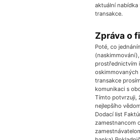
aktuální nabídka
transakce.
Zpráva o f
Poté, co jednáním
(naskimmování),
prostřednictvím 
oskimmovaných 
transakce prosím
komunikaci s obc
Tímto potvrzuji,
nejlepšího vědom
Dodací list Fak
zamestnancom o 
zamestnávatelom,
banka) Pokladnič