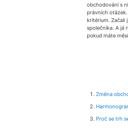
obchodování s n
právních otázek.
kritérium. Začali
společníka. A já 
pokud máte měsíč
Změna obcho
Harmonogra
Proč se trh s